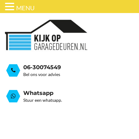
MENU
ONDERHOUD
BEDRIJFSDEUREN
HORDEUR
GARAGEDEUR VEER GEB
GRATIS ADVIESGESPREK
GARAGEDEUREN
OVER ONS
STALEN GARAGE KANTELDEUREN
AUTOMATISERING
06-30074549
Bel ons voor advies
Whatsapp
Stuur een whatsapp.