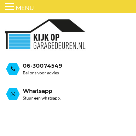
MENU
ONDERHOUD
BEDRIJFSDEUREN
HORDEUR
GARAGEDEUR VEER GEB
GRATIS ADVIESGESPREK
GARAGEDEUREN
OVER ONS
STALEN GARAGE KANTELDEUREN
AUTOMATISERING
06-30074549
Bel ons voor advies
Whatsapp
Stuur een whatsapp.