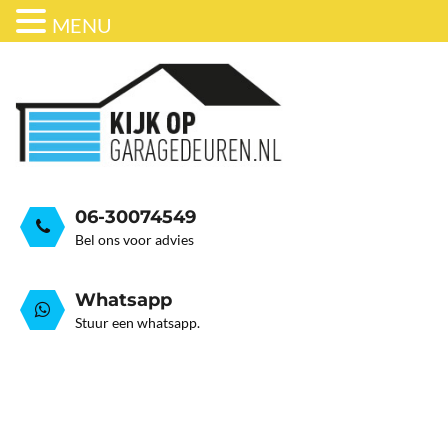
MENU
ONDERHOUD
BEDRIJFSDEUREN
HORDEUR
GARAGEDEUR VEER GEB
GRATIS ADVIESGESPREK
GARAGEDEUREN
OVER ONS
STALEN GARAGE KANTELDEUREN
AUTOMATISERING
06-30074549
Bel ons voor advies
Whatsapp
Stuur een whatsapp.