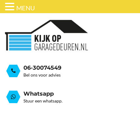
MENU
ONDERHOUD
BEDRIJFSDEUREN
HORDEUR
GARAGEDEUR VEER GEB
GRATIS ADVIESGESPREK
GARAGEDEUREN
OVER ONS
STALEN GARAGE KANTELDEUREN
AUTOMATISERING
06-30074549
Bel ons voor advies
Whatsapp
Stuur een whatsapp.