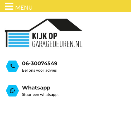
MENU
ONDERHOUD
BEDRIJFSDEUREN
HORDEUR
GARAGEDEUR VEER GEB
GRATIS ADVIESGESPREK
GARAGEDEUREN
OVER ONS
STALEN GARAGE KANTELDEUREN
AUTOMATISERING
06-30074549
Bel ons voor advies
Whatsapp
Stuur een whatsapp.