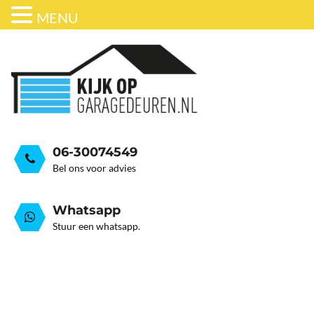
MENU
ONDERHOUD
BEDRIJFSDEUREN
HORDEUR
GARAGEDEUR VEER GEB
GRATIS ADVIESGESPREK
GARAGEDEUREN
OVER ONS
STALEN GARAGE KANTELDEUREN
AUTOMATISERING
06-30074549
Bel ons voor advies
Whatsapp
Stuur een whatsapp.