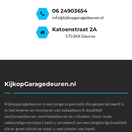
06 24903654
info@kijkopgaragedeuren.nl
Katoenstraat 2A
5753AX Deurne
KijkopGaragedeuren.nl
Kijkopgaragedeuren is een jonge organisatie die gespecialiseerd is
in het leveren en monteren van betaalbare A-kwaliteit
sectionaaldeuren, overheaddeuren en rolluiken. Door onze
vakkundige monteurs bent u verzekerd van een langdurige kwaliteit
die er goed uitziet en waar u veel plezier van heeft.