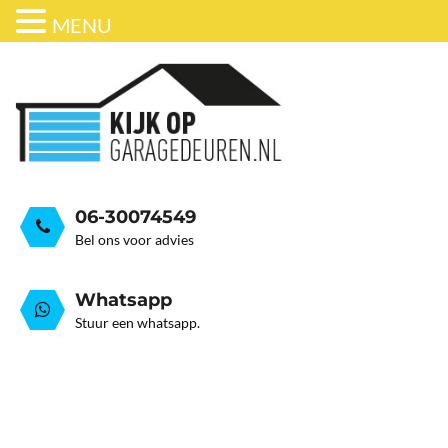
MENU
ONDERHOUD
BEDRIJFSDEUREN
HORDEUR
GARAGEDEUR VEER GEB
GRATIS ADVIESGESPREK
GARAGEDEUREN
OVER ONS
STALEN GARAGE KANTELDEUREN
AUTOMATISERING
06-30074549
Bel ons voor advies
Whatsapp
Stuur een whatsapp.