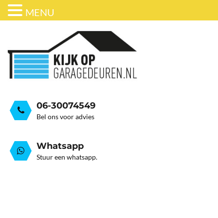
MENU
ONDERHOUD
BEDRIJFSDEUREN
HORDEUR
GARAGEDEUR VEER GEB
GRATIS ADVIESGESPREK
GARAGEDEUREN
OVER ONS
STALEN GARAGE KANTELDEUREN
AUTOMATISERING
06-30074549
Bel ons voor advies
Whatsapp
Stuur een whatsapp.