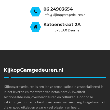
06 24903654
info@kijkopgaragedeuren.nl
Katoenstraat 2A
5753AX Deurne
KijkopGaragedeuren.nl
Kijkopgaragedeuren is een jonge organisatie die gespecialiseerd is
in het leveren en monteren van betaalbare A-kwaliteit
sectionaaldeuren, overheaddeuren en rolluiken. Door onze
vakkundige monteurs bent u verzekerd van een langdurige kwaliteit
die er goed uitziet en waar u veel plezier van heeft.