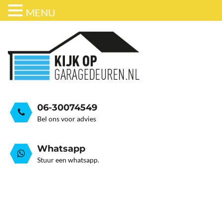
MENU
ONDERHOUD
BEDRIJFSDEUREN
HORDEUR
GARAGEDEUR VEER GEB
GRATIS ADVIESGESPREK
GARAGEDEUREN
OVER ONS
STALEN GARAGE KANTELDEUREN
AUTOMATISERING
06-30074549
Bel ons voor advies
Whatsapp
Stuur een whatsapp.