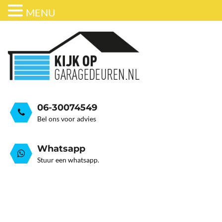
MENU
ONDERHOUD
BEDRIJFSDEUREN
HORDEUR
GARAGEDEUR VEER GEB
GRATIS ADVIESGESPREK
GARAGEDEUREN
OVER ONS
STALEN GARAGE KANTELDEUREN
AUTOMATISERING
06-30074549
Bel ons voor advies
Whatsapp
Stuur een whatsapp.