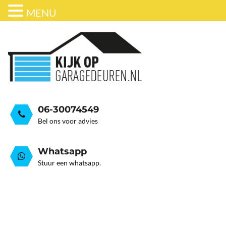
MENU
ONDERHOUD
BEDRIJFSDEUREN
HORDEUR
GARAGEDEUR VEER GEB
GRATIS ADVIESGESPREK
GARAGEDEUREN
OVER ONS
STALEN GARAGE KANTELDEUREN
AUTOMATISERING
06-30074549
Bel ons voor advies
Whatsapp
Stuur een whatsapp.