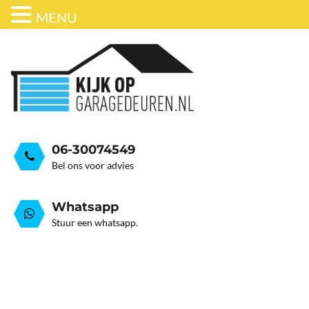
MENU
ONDERHOUD
BEDRIJFSDEUREN
HORDEUR
GARAGEDEUR VEER GEB
GRATIS ADVIESGESPREK
GARAGEDEUREN
OVER ONS
STALEN GARAGE KANTELDEUREN
AUTOMATISERING
06-30074549
Bel ons voor advies
Whatsapp
Stuur een whatsapp.