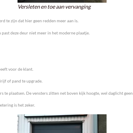
Versleten en toe aan vervanging
rd te zijn dat hier geen redden meer aan is.
 past deze deur niet meer in het moderne plaatje.
eeft voor de klant.
rijf of pand te upgrade.
te plaatsen. De vensters zitten net boven kijk hoogte, wel daglicht geen 
tering is het zeker.