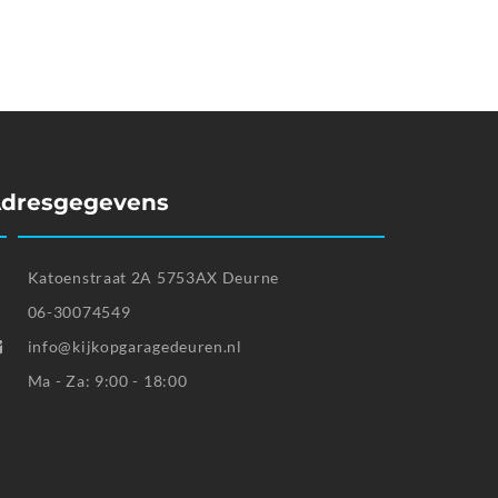
dresgegevens
Katoenstraat 2A 5753AX Deurne
06-30074549
info@kijkopgaragedeuren.nl
Ma - Za: 9:00 - 18:00