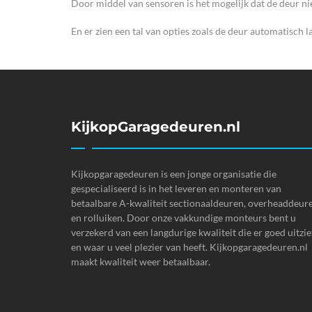
Door middel van sensoren is het mogelijk dat de deur niet
En er zien een tal van opties zoals de deur automatisch l
KijkopGaragedeuren.nl
Kijkopgaragedeuren is een jonge organisatie die
gespecialiseerd is in het leveren en monteren van
betaalbare A-kwaliteit sectionaaldeuren, overheaddeur
en rolluiken. Door onze vakkundige monteurs bent u
verzekerd van een langdurige kwaliteit die er goed uitzie
en waar u veel plezier van heeft. Kijkopgaragedeuren.nl
maakt kwaliteit weer betaalbaar.