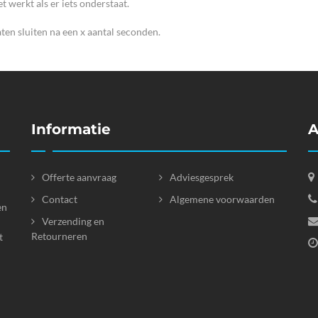
 werkt als er iets onderstaat.
aten sluiten na een x aantal seconden.
Informatie
A
Offerte aanvraag
Adviesgesprek
Contact
Algemene voorwaarden
en
Verzending en
Retourneren
t