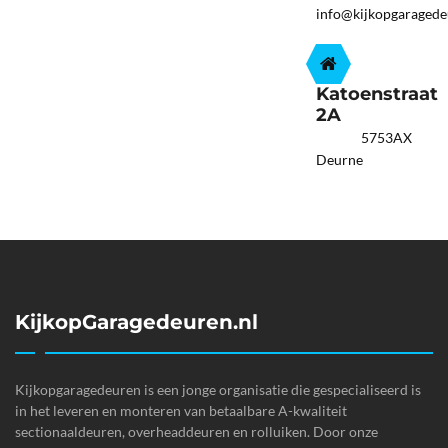
info@kijkopgaragede
Katoenstraat
2A
5753AX
Deurne
KijkopGaragedeuren.nl
Kijkopgaragedeuren is een jonge organisatie die gespecialiseerd is
in het leveren en monteren van betaalbare A-kwaliteit
sectionaaldeuren, overheaddeuren en rolluiken. Door onze