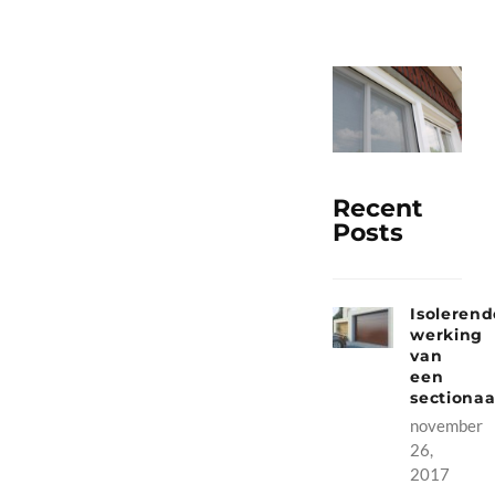
Aurora_Rolhor 1200
Recent
Posts
Isolerend
werking
van
een
sectiona
november
26,
2017