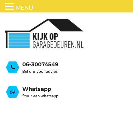
MENU
ONDERHOUD
BEDRIJFSDEUREN
HORDEUR
GARAGEDEUR VEER GEB
GRATIS ADVIESGESPREK
GARAGEDEUREN
OVER ONS
STALEN GARAGE KANTELDEUREN
AUTOMATISERING
06-30074549
Bel ons voor advies
Whatsapp
Stuur een whatsapp.