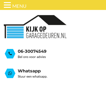
MENU
ONDERHOUD
BEDRIJFSDEUREN
HORDEUR
GARAGEDEUR VEER GEB
GRATIS ADVIESGESPREK
GARAGEDEUREN
OVER ONS
STALEN GARAGE KANTELDEUREN
AUTOMATISERING
06-30074549
Bel ons voor advies
Whatsapp
Stuur een whatsapp.