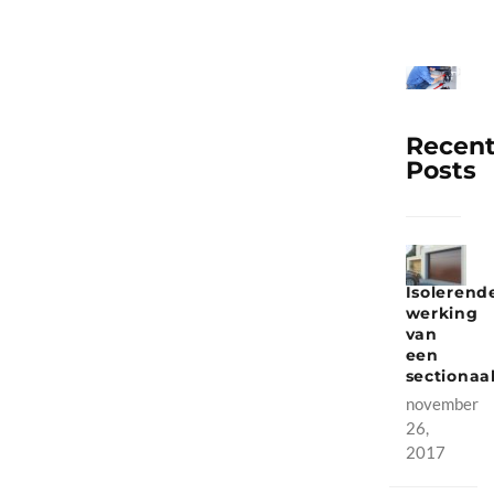
about_page_2_section_5
Recen
Posts
Isolerend
werking
van
een
sectionaa
november
26,
2017