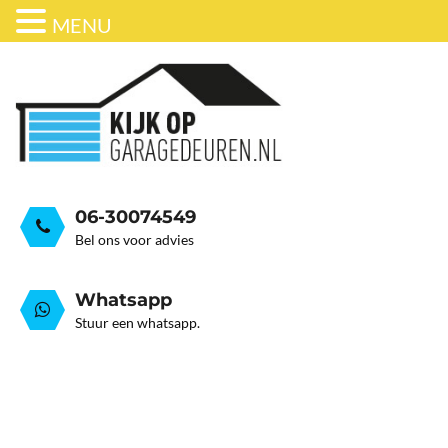
MENU
ONDERHOUD
BEDRIJFSDEUREN
HORDEUR
GARAGEDEUR VEER GEB
GRATIS ADVIESGESPREK
GARAGEDEUREN
OVER ONS
STALEN GARAGE KANTELDEUREN
AUTOMATISERING
06-30074549
Bel ons voor advies
Whatsapp
Stuur een whatsapp.