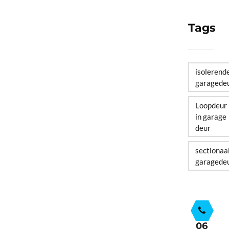
Tags
isolerend
garagede
Loopdeur
in garage
deur
sectionaa
garagede
06